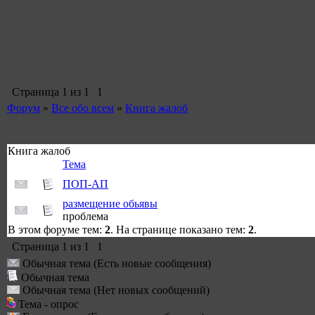
Страница
1
из
1
1
Форум
»
Все обо всем
»
Книга жалоб
Книга жалоб
Тема
ПОП-АП
размещение обьявы
проблема
В этом форуме тем:
2
. На странице показано тем:
2
.
Страница
1
из
1
1
Обычная тема (Есть новые сообщения)
Обычная тема
Обычная тема (Нет новых сообщений)
Тема - опрос