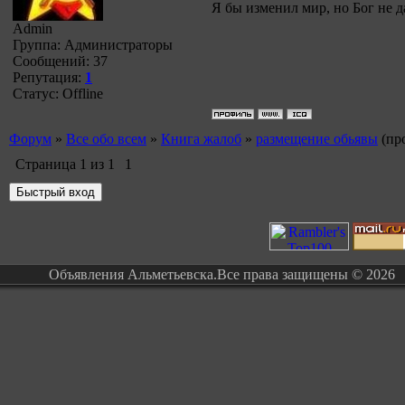
Я бы изменил мир, но Бог не д
Admin
Группа: Администраторы
Сообщений:
37
Репутация:
1
Статус:
Offline
Форум
»
Все обо всем
»
Книга жалоб
»
размещение обьявы
(пр
Страница
1
из
1
1
Объявления Альметьевска.Все права защищены © 2026