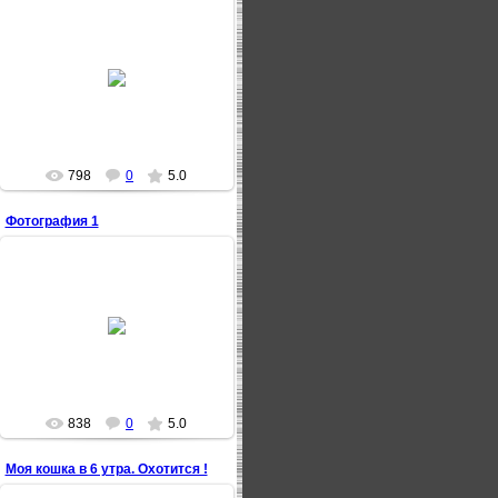
18.06.2009
3Tion
798
0
5.0
Фотография 1
18.06.2009
3Tion
838
0
5.0
Моя кошка в 6 утра. Охотится !