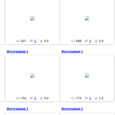
20.03.2009
18.06.2009
C 35 дома по строителей
3Tion
MAZAI
827
0
5.0
688
0
5.0
Фотография 1
Фотография 1
18.06.2009
18.06.2009
3Tion
3Tion
752
0
0.0
773
0
1.5
Фотография 1
Фотография 1