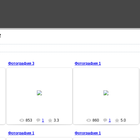
2
Фотография 3
Фотография 1
20.03.2009
18.06.2009
C 35 дома по строителей
3Tion
MAZAI
853
1
3.3
860
1
5.0
Фотография 1
Фотография 1