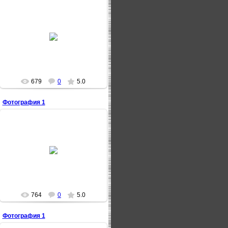
18.06.2009
3Tion
679
0
5.0
Фотография 1
18.06.2009
3Tion
764
0
5.0
Фотография 1