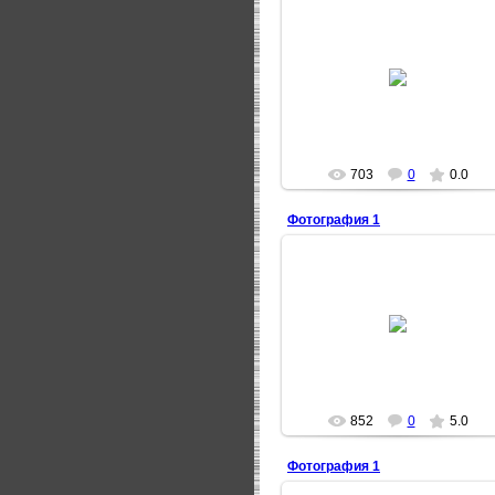
18.06.2009
3Tion
703
0
0.0
Фотография 1
18.06.2009
3Tion
852
0
5.0
Фотография 1