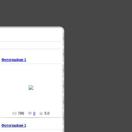
Фотография 1
20.03.2009
C 35 дома по строителей
MAZAI
786
0
5.0
Фотография 1