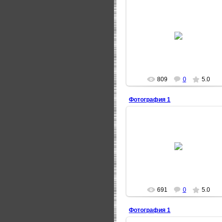
20.03.2009
C 35 дома по строителей
MAZAI
809
0
5.0
Фотография 1
18.06.2009
3Tion
691
0
5.0
Фотография 1