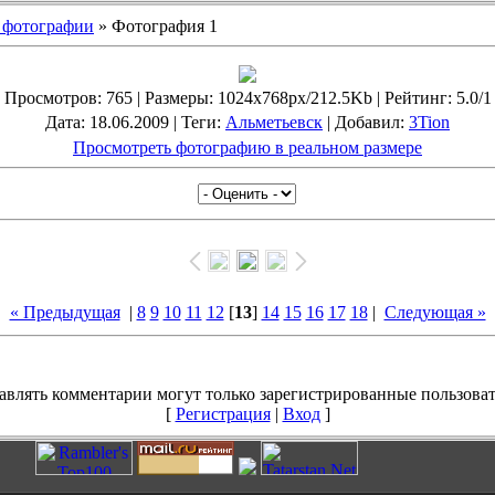
 фотографии
» Фотография 1
Просмотров
: 765 |
Размеры
: 1024x768px/212.5Kb |
Рейтинг
: 5.0/1
Дата
: 18.06.2009 |
Теги
:
Альметьевск
|
Добавил
:
3Tion
Просмотреть фотографию в реальном размере
« Предыдущая
|
8
9
10
11
12
[
13
]
14
15
16
17
18
|
Следующая »
авлять комментарии могут только зарегистрированные пользоват
[
Регистрация
|
Вход
]