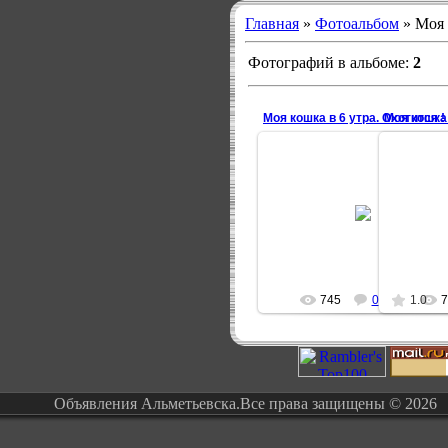
Главная
»
Фотоальбом
» Моя 
Фотографий в альбоме
:
2
Моя кошка в 6 утра. Охотится !
Моя кошка 
27.04.2009
Моя кошка в 6 утра. Охотится 
Моя кошк
3Tion
745
0
1.0
7
Объявления Альметьевска.Все права защищены © 2026