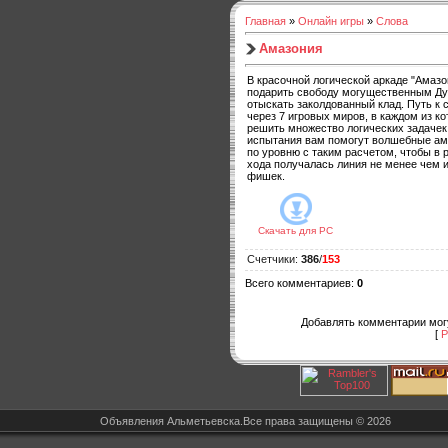
Главная
»
Онлайн игры
»
Слова
Амазония
В красочной логической аркаде "Амазо
подарить свободу могущественным Ду
отыскать заколдованный клад. Путь к
через 7 игровых миров, в каждом из к
решить множество логических задачек
испытания вам помогут волшебные аму
по уровню с таким расчетом, чтобы в 
хода получалась линия не менее чем 
фишек.
Скачать для
PC
Счетчики
:
386
/
153
Всего комментариев
:
0
Добавлять комментарии могу
[
Р
Объявления Альметьевска.Все права защищены © 2026