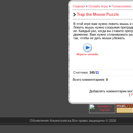
Главная
»
Онлайн игры
»
Головоломки
Trap the Mouse Puzzle
В этой игре вам нужно ловить мышь и 
Ловить мышь нужно сооружая преград
ее. Каждый раз, когда вы ставите прег
движение. Вам нужно спланировать р
так, чтобы не дать мыши убежать.
Играть онлайн
Счетчики
:
345
/
11
Всего комментариев
:
0
Добавлять комментарии могу
[
Р
Объявления Альметьевска.Все права защищены © 2026