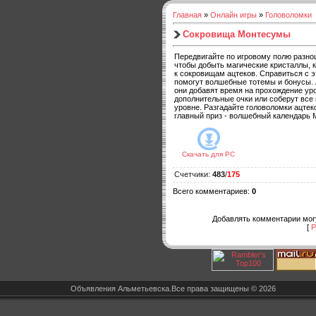
Главная
»
Онлайн игры
»
Головоломки
Сокровища Монтесумы
Передвигайте по игровому полю разн
чтобы добыть магические кристаллы, 
к сокровищам ацтеков. Справиться с э
помогут волшебные тотемы и бонусы. 
они добавят время на прохождение уро
дополнительные очки или соберут все
уровне. Разгадайте головоломки ацтек
главный приз - волшебный календарь
Скачать для
PC
Счетчики
:
483
/
175
Всего комментариев
:
0
Добавлять комментарии могу
[
Р
Объявления Альметьевска.Все права защищены © 2026