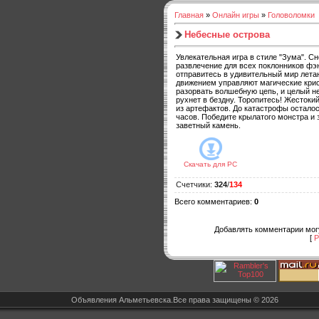
Главная
»
Онлайн игры
»
Головоломки
Небесные острова
Увлекательная игра в стиле "Зума". С
развлечение для всех поклонников фэ
отправитесь в удивительный мир лета
движением управляют магические кри
разорвать волшебную цепь, и целый н
рухнет в бездну. Торопитесь! Жестоки
из артефактов. До катастрофы осталос
часов. Победите крылатого монстра и 
заветный камень.
Скачать для
PC
Счетчики
:
324
/
134
Всего комментариев
:
0
Добавлять комментарии могу
[
Р
Объявления Альметьевска.Все права защищены © 2026