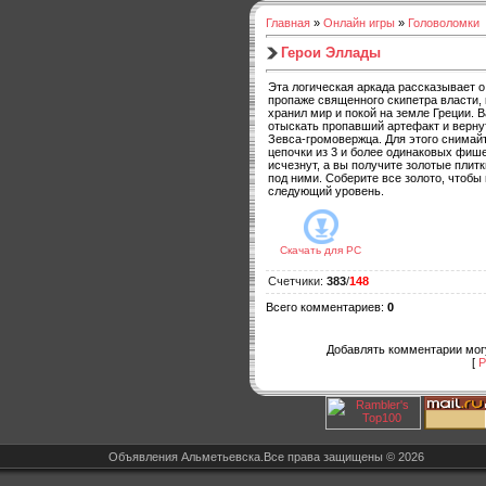
Главная
»
Онлайн игры
»
Головоломки
Герои Эллады
Эта логическая аркада рассказывает о
пропаже священного скипетра власти,
хранил мир и покой на земле Греции. 
отыскать пропавший артефакт и вернут
Зевса-громовержца. Для этого снимайт
цепочки из 3 и более одинаковых фише
исчезнут, а вы получите золотые плит
под ними. Соберите все золото, чтобы
следующий уровень.
Скачать для
PC
Счетчики
:
383
/
148
Всего комментариев
:
0
Добавлять комментарии могу
[
Р
Объявления Альметьевска.Все права защищены © 2026