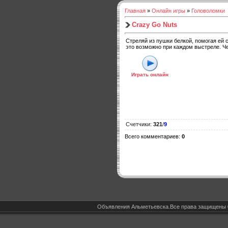
Главная
»
Онлайн игры
»
Головоломки
Crazy Go Nuts
Стреляй из пушки белкой, помогая ей 
это возможно при каждом выстреле. Ч
Играть онлайн
Счетчики
:
321
/
9
Всего комментариев
:
0
Объявления Альметьевска.Все права защищены 