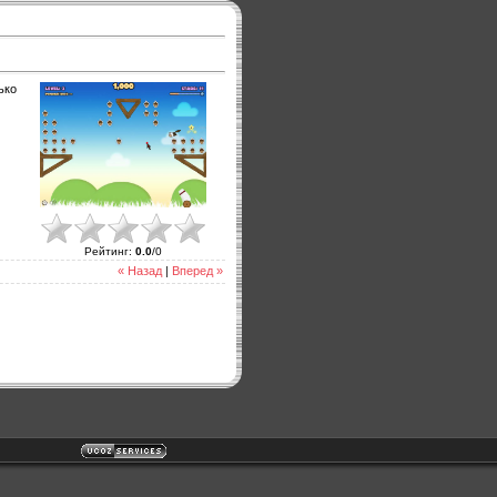
ько
Рейтинг
:
0.0
/
0
« Назад
|
Вперед »