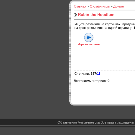
Главная
»
Онлайн игры
»
Другие
Robin the Hoodlum
Ищите различия на картинках, продви
на трех различиях на одной странице. 
Играть онлайн
Счетчики
:
387
/
11
Всего комментариев
:
0
Объявления Альметьевска.Все права защищены 