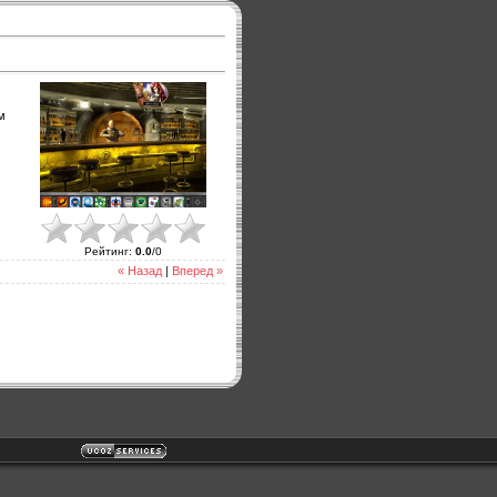
м
Рейтинг
:
0.0
/
0
« Назад
|
Вперед »