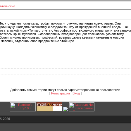
ательские
е, кто уцелел после катастрофы, поняли, что нужно начинать новую жизнь. Они
дили науку, наладили экономику и создали защиту от враждебной внешней среды. Так
овательской игры «Точка отсчета». Атмосфера постъядерного мира пропитана запахо
ластером крыс-мутантов. Слабонервным вход воспрещен! Увлекательную систему
 брони, множество игровых профессий, всевозможные квесты и секретные миссии
 человек, отдавших свое предпочтение этой игре.
Добавлять комментарии могут только зарегистрированные пользователи.
[
Регистрация
|
Вход
]
© 2026