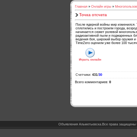
Главная
»
Онлайн игры
»
Многопользов
Точка отсчета
После ядерной войны мир изменился. Т
сплотились и построили города, возро
начинается сюжет ролевой многопольз
радиоактивной пыли и поджаренных б
ведения боя, широкий выбор оружия и
TimeZero оценили уже более 100 тысяч
Играть онлайн
Счетчики
:
431
/
30
Всего комментариев
:
0
Объявления Альметьевска.Все права защищены 