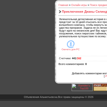
Главная
»
Онлайн игры
»
Поиск предме
Приключения Дианы Селиндж
Увлекательная детективная история в 
предстоит за 10 дней отыскать все пр
волшебного компаса, чтобы вернуть м
царства призраков. Задача не из легки
будут идти на океанском дне! Вас жду
погружения, поиск пиратских тайников,
увлекательное путешествие по всему
Скачать для
PC
Счетчики
:
441
/
162
Всего комментариев
:
0
Добавлять комментарии могу
[
Р
Объявления Альметьевска.Все права защищены © 2026