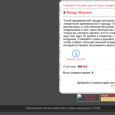
Главная
»
Онлайн игры
»
Поиск предме
Между Мирами
Тихий американский городок внезапно
эпицентром криминального торнадо. П
расписалась в собственном бессилии,
злодеяниями стоит таинственный маг-
только вы сможете одолеть его! В этом
ищу" вас ждет 32 уровня и сражение 
колдуном. Собирайте улики и решайте
чтобы собрать могущественный колдов
который остановит неуязвимого врага!
Скачать для
PC
Счетчики
:
368
/
164
Всего комментариев
:
0
Добавлять комментарии могу
[
Р
Объявления Альметьевска.Все права защищены © 2026