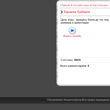
Главная
»
Онлайн игры
»
Настольные
Squares Solitaire
Цель игры - вращать блоки до тех пор,
размера и ориентации.
Играть онлайн
Счетчики
:
390
/
9
Всего комментариев
:
0
Объявления Альметьевска.Все права защищены 