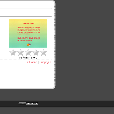
о
Рейтинг
:
0.0
/
0
« Назад
|
Вперед »