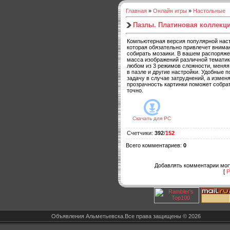
Главная
»
Онлайн игры
»
Настольные
Пазлы. Платиновая коллекц
Компьютерная версия популярной наст
которая обязательно привлечет внима
собирать мозаики. В вашем распоряже
масса изображений различной тематик
любом из 3 режимов сложности, меня
в пазле и другие настройки. Удобные п
задачу в случае затруднений, а изме
прозрачность картинки поможет собрат
точно.
Скачать для
PC
Счетчики
:
392
/
152
Всего комментариев
:
0
Добавлять комментарии могу
[
Р
Объявления Альметьевска.Все права защищены © 2026