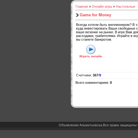
Главная
»
Онлайн игры
»
Настольные
Game for Money
Всегда хотели быть миллионером? В э
куда инвестировать Ваши свободные ср
ваше везение на рынке. В игре Вам д
расходами, грабителями. Играйте в иг
вы станете банкротом.
Играть онлайн
Счетчики
:
367
/
9
Всего комментариев
:
0
Объявления Альметьевска.Все права защищены 