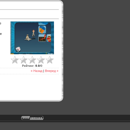
е
че
Рейтинг
:
0.0
/
0
« Назад
|
Вперед »