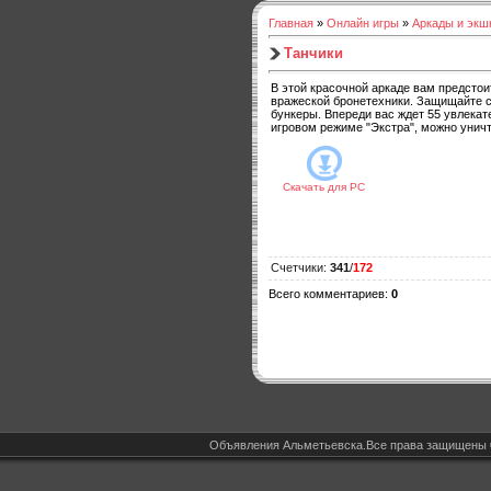
Главная
»
Онлайн игры
»
Аркады и экш
Танчики
В этой красочной аркаде вам предстои
вражеской бронетехники. Защищайте с
бункеры. Впереди вас ждет 55 увлекате
игровом режиме "Экстра", можно унич
Скачать для
PC
Счетчики
:
341
/
172
Всего комментариев
:
0
Объявления Альметьевска.Все права защищены 