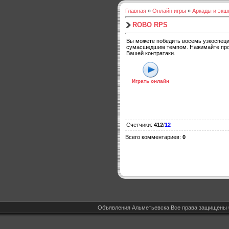
Главная
»
Онлайн игры
»
Аркады и экш
ROBO RPS
Вы можете победить восемь узкоспеци
сумасшедшим темпом. Нажимайте проб
Вашей контратаки.
Играть онлайн
Счетчики
:
412
/
12
Всего комментариев
:
0
Объявления Альметьевска.Все права защищены 