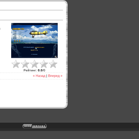
и
Рейтинг
:
0.0
/
0
« Назад
|
Вперед »