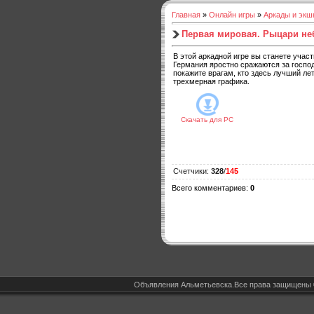
Главная
»
Онлайн игры
»
Аркады и экш
Первая мировая. Рыцари не
В этой аркадной игре вы станете учас
Германия яростно сражаются за господ
покажите врагам, кто здесь лучший ле
трехмерная графика.
Скачать для
PC
Счетчики
:
328
/
145
Всего комментариев
:
0
Объявления Альметьевска.Все права защищены 