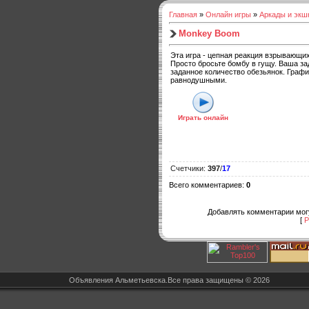
Главная
»
Онлайн игры
»
Аркады и экш
Monkey Boom
Эта игра - цепная реакция взрывающих
Просто бросьте бомбу в гущу. Ваша за
заданное количество обезьянок. Графи
равнодушными.
Играть онлайн
Счетчики
:
397
/
17
Всего комментариев
:
0
Добавлять комментарии могу
[
Р
Объявления Альметьевска.Все права защищены © 2026