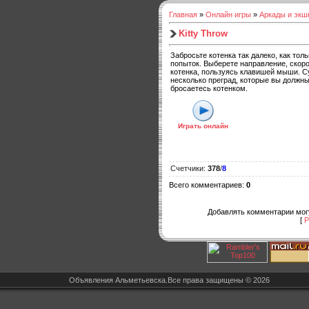
Главная
»
Онлайн игры
»
Аркады и экш
Kitty Throw
Забросьте котенка так далеко, как тол
попыток. Выберете направление, скоро
котенка, пользуясь клавишей мыши. 
несколько преград, которые вы должны
бросаетесь котенком.
Играть онлайн
Счетчики
:
378
/
8
Всего комментариев
:
0
Добавлять комментарии могу
[
Р
Объявления Альметьевска.Все права защищены © 2026