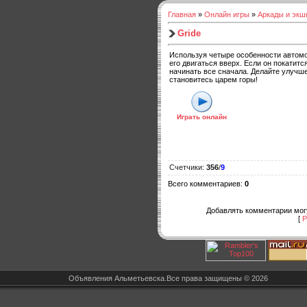
Главная
»
Онлайн игры
»
Аркады и экш
Gride
Используя четыре особенности автомо
его двигаться вверх. Если он покатитс
начинать все сначала. Делайте улучш
становитесь царем горы!
Играть онлайн
Счетчики
:
356
/
9
Всего комментариев
:
0
Добавлять комментарии могу
[
Р
Объявления Альметьевска.Все права защищены © 2026