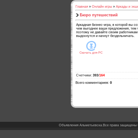
Главная
»
Онлайн игры
»
Аркады и экш
Бюро путешествий
Аркадная бизнес-игра, в которой вы 
чем выгоднее ваши предложения, тем б
поэтому не давайте своим работникам 
выдохнутся и начнут бездельничать.
Скачать для
PC
Счетчики
:
393
/
164
Всего комментариев
:
0
Объявления Альметьевска.Все права защищены 