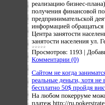
реализацию бизнес-плана) 
получения финансовой по
предпринимательской дея
информацией обращаться
Центра занятости населени
занятости населения ул. Г
Просмотров:
1193
|
Добав
Комментарии (0)
Сайтом не когда заниматс
реальные деньги, хотя не 
бесплатно 50$ пройдя вик
На любом покерруме можн
платеж http://ru.pokerstr