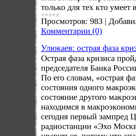
только для тех кто умеет в
Просмотров:
983
|
Добави
Комментарии (0)
Улюкаев: острая фаза кри
Острая фаза кризиса прой
председателя Банка Росси
По его словам, «острая фа
состояния одного макроэк
состояние другого макро
находимся в макроэкономи
сегодня первый зампред 
радиостанции «Эхо Москв
нравиться, потому что спа