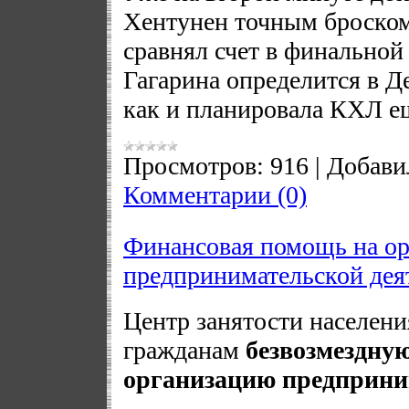
Хентунен точным броском 
сравнял счет в финальной 
Гагарина определится в Д
как и планировала КХЛ ещ
Просмотров:
916
|
Добави
Комментарии (0)
Финансовая помощь на о
предпринимательской дея
Центр занятости населени
гражданам
безвозмездну
организацию предприни