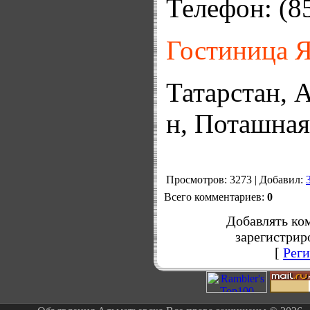
Телефон: (8
Гостиница 
Татарстан, 
н, Поташная
Просмотров
: 3273 |
Добавил
:
Всего комментариев
:
0
Добавлять ко
зарегистрир
[
Реги