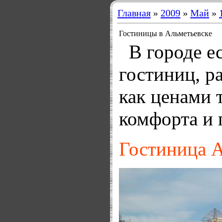
Главная
»
2009
»
Май
»
Гоcтиницы в Альметьевске
В городе ес
гостиниц, 
как ценами 
комфорта и 
Гостиница 