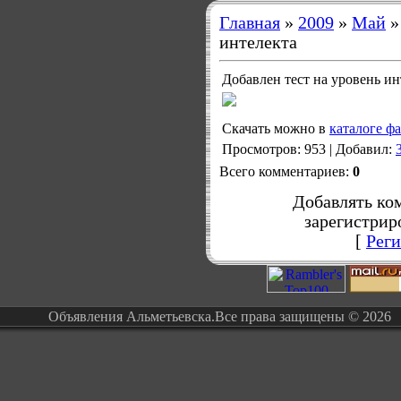
Главная
»
2009
»
Май
»
интелекта
Добавлен тест на уровень ин
Скачать можно в
каталоге ф
Просмотров
: 953 |
Добавил
:
Всего комментариев
:
0
Добавлять ко
зарегистрир
[
Реги
Объявления Альметьевска.Все права защищены © 2026