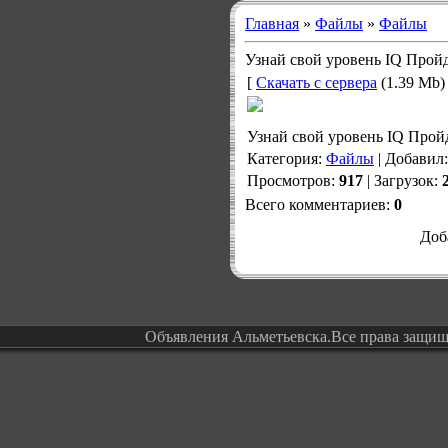
Главная
»
Файлы
»
Файлы
Узнай свой уровень IQ Пройд
[
Скачать с сервера
(1.39 Mb) 
Узнай свой уровень IQ Пройд
Категория
:
Файлы
|
Добавил
Просмотров
:
917
|
Загрузок
:
Всего комментариев
:
0
Доб
Объявления Альметьевска.Все права защи