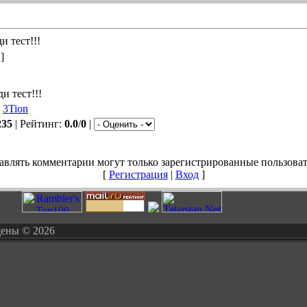
и тест!!!
]
и тест!!!
:
3Tion
235
|
Рейтинг
:
0.0
/
0
|
авлять комментарии могут только зарегистрированные пользоват
[
Регистрация
|
Вход
]
щены © 2026