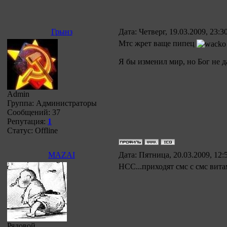
Грынз
Дата: Четверг, 19.03.2009, 23:
Мтс жрет ваще пипец
Я бы изменил мир, но Бог не д
Admin
Группа: Администраторы
Сообщений:
37
Репутация:
1
Статус:
Offline
MAZAI
Дата: Пятница, 20.03.2009, 12
НСС...приходят смс с смс вит
Рядовой