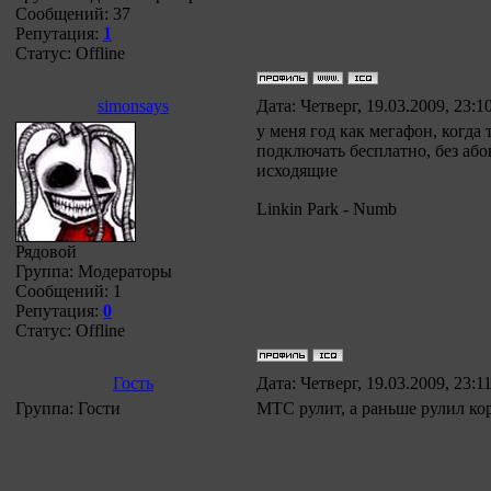
Сообщений:
37
Репутация:
1
Статус:
Offline
simonsays
Дата: Четверг, 19.03.2009, 23:
у меня год как мегафон, когда
подключать бесплатно, без аб
исходящие
Linkin Park - Numb
Рядовой
Группа: Модераторы
Сообщений:
1
Репутация:
0
Статус:
Offline
Гость
Дата: Четверг, 19.03.2009, 23:
Группа: Гости
МТС рулит, а раньше рулил ко