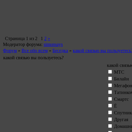
Страница
1
из
2
1
2
»
Модератор форума:
simonsays
Форум
»
Все обо всем
»
Беседка
»
какой связью вы пользуетесь
какой связью вы пользуетесь?
какой связь
МТС
Билайн
Мегафо
Татинко
Смартс
Ё
Спутник
Другая
Домашни